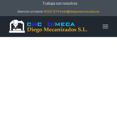
Trabaja con nosotros
Atención al cliente:
91 502 31 75
•
info@diegomecanizados.es