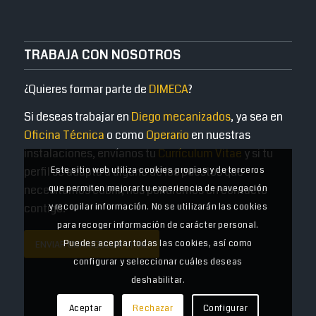
TRABAJA CON NOSOTROS
¿Quieres formar parte de
DIMECA
?
Si deseas trabajar en
Diego mecanizados
, ya sea en
Oficina Técnica
o como
Operario
en nuestras
instalaciones, envíanos tu
Currículum Vitae
y si tu
perfil se adapta a alguno de los puestos que
Este sitio web utiliza cookies propias y de terceros
necesitamos cubrir, nos pondremos en contacto
que permiten mejorar tu experiencia de navegación
contigo.
y recopilar información. No se utilizarán las cookies
para recoger información de carácter personal.
Puedes aceptar todas las cookies, así como
ENVIAR CURRICULUM VITAE
configurar y seleccionar cuáles deseas
deshabilitar.
Aceptar
Rechazar
Configurar